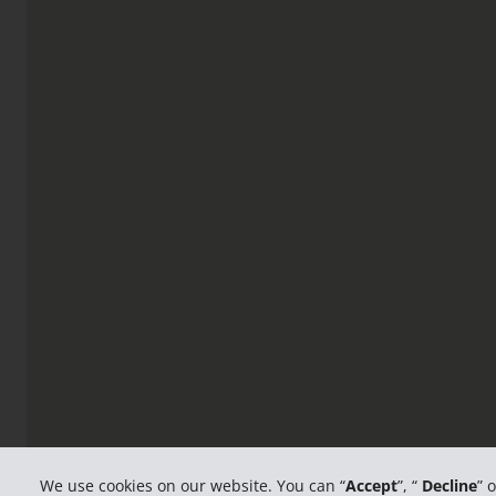
We use cookies on our website. You can “
Accept
”, “
Decline
” 