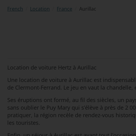
/
/
/
Aurillac
French
Location
France
Location de voiture Hertz à Aurillac
Une location de voiture à Aurillac est indispensabl
de Clermont-Ferrand. Le jeu en vaut la chandelle, 
Ses éruptions ont formé, au fil des siècles, un pay
sans oublier le Puy Mary qui s’élève à près de 2 000
pratiquer, la région recèle de rendez-vous histori
les touristes.
Enfin, un séjour à Aurillac est avant tout l’occasio