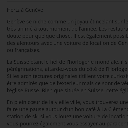
Hertz à Genève
Genève se niche comme un joyau étincelant sur les r
très animé à tout moment de l’année. Les restauran
doute pour quelque chose. Il est également possibl
des alentours avec une voiture de location de Genè
ou françaises.
La Suisse étant le fief de l’horlogerie mondiale, i
pérégrinations, attardez-vous du côté de l’Horlog
Si les architectures originales titillent votre cu
être admirés que de l’extérieur mais ce sont de vér
l’église Russe. Bien que située en Suisse, cette égl
En plein cœur de la vieille ville, vous trouverez u
faire une pause autour d’un bon café à La Clémence
station de ski si vous louez une voiture de locati
vous pourrez également vous essayer au parapente