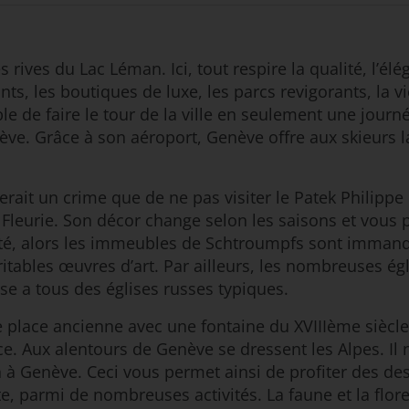
ives du Lac Léman. Ici, tout respire la qualité, l’élé
ts, les boutiques de luxe, les parcs revigorants, la 
e de faire le tour de la ville en seulement une journ
ve. Grâce à son aéroport, Genève offre aux skieurs la 
l serait un crime que de ne pas visiter le Patek Philip
e Fleurie. Son décor change selon les saisons et vous
riosité, alors les immeubles de Schtroumpfs sont imm
itables œuvres d’art. Par ailleurs, les nombreuses ég
ise a tous des églises russes typiques.
ne place ancienne avec une fontaine du XVIIIème siècle
. Aux alentours de Genève se dressent les Alpes. Il n’
on à Genève. Ceci vous permet ainsi de profiter des d
, parmi de nombreuses activités. La faune et la flor