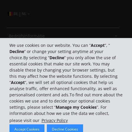
|
BE
NL
Bedrijfsinformatie
We use cookies on our website. You can “
Accept
”, “
Decline
” or change your setting anytime at your
Bedrijf
choice.By selecting “
Decline
” you only allow the use of
essential cookies that make our site work. You may
Klantenservice
disable these by changing your browser settings, but
this may affect how the website functions. By selecting
“
Accept
”, we will set all optional cookies that help us
Boek bij Hertz
analyse traffic, offer enhanced functionality, as well as
personalised content and ads.To find out more about the
cookies we use and to decide your optional cookies
settings, please select “
Manage my Cookies
”. For
information about how we use the data we collect,
please visit our
Privacy Policy
© 2026 The Hertz System, Inc.
Accept Cookies
Decline Cookies