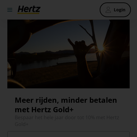
Login
Meer rijden, minder betalen
met Hertz Gold+
Bespaar het hele jaar door tot 10% met Hertz
Gold+