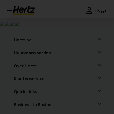
Menu
Inloggen
Reserveringen
Wijzig/annuleer
Hertz.be
Locaties
Huurvoorwaarden
Speciale
aanbiedingen
Over Hertz
Join /
Gold
Klantenservice
Overview
Quick Links
NL/BE
Business to Business
Tarieven en