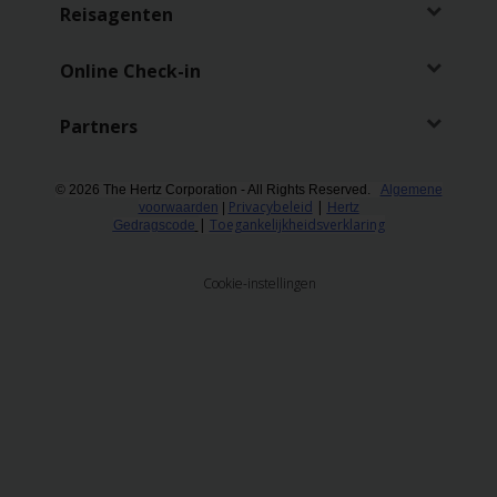
Reserveringen
Reisagenten
Bestelwagen
Online Check-in
huren
Partners
Zakelijk
huren
© 2026 The Hertz Corporation - All Rights Reserved.
Algemene
Privacybeleid
|
voorwaarden
|
Hertz
|
Toegankelijkheidsverklaring
Gedragscode
Speciale
aanbiedingen
Cookie-instellingen
Locaties
Hertz
Loyaliteitsprogramma