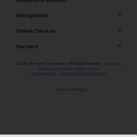
Reisagenten
Online Check-in
Partners
© 2026 The Hertz Corporation - All Rights Reserved.
Algemene
Privacybeleid
|
voorwaarden
|
Hertz
|
Toegankelijkheidsverklaring
Gedragscode
Cookie-instellingen