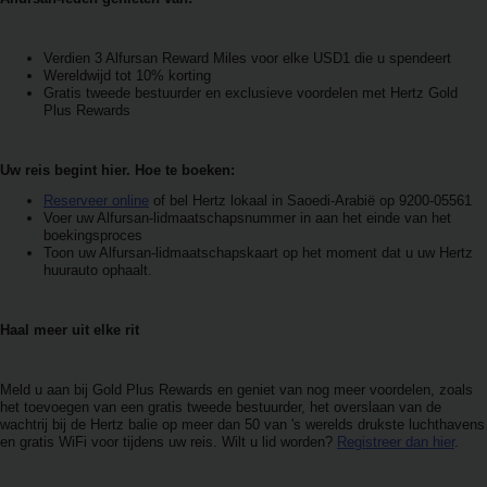
Reserveringen
Verdien 3 Alfursan Reward Miles voor elke USD1 die u spendeert
Bestelwagen
Wereldwijd tot 10% korting
huren
Gratis tweede bestuurder en exclusieve voordelen met Hertz Gold
Plus Rewards
Zakelijk
huren
Uw reis begint hier. Hoe te boeken:
Reserveer online
of bel Hertz lokaal in Saoedi-Arabië op 9200-05561
Voer uw Alfursan-lidmaatschapsnummer in aan het einde van het
Speciale
boekingsproces
aanbiedingen
Toon uw Alfursan-lidmaatschapskaart op het moment dat u uw Hertz
huurauto ophaalt.
Locaties
Haal meer uit elke rit
Hertz
Loyaliteitsprogramma
Meld u aan bij Gold Plus Rewards en geniet van nog meer voordelen, zoals
het toevoegen van een gratis tweede bestuurder, het overslaan van de
wachtrij bij de Hertz balie op meer dan 50 van 's werelds drukste luchthavens
en gratis WiFi voor tijdens uw reis. Wilt u lid worden?
Registreer dan hier
.