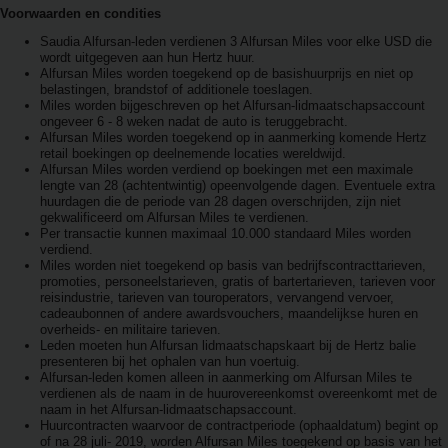
Voorwaarden en condities
Saudia Alfursan-leden verdienen 3 Alfursan Miles voor elke USD die
wordt uitgegeven aan hun Hertz huur.
Alfursan Miles worden toegekend op de basishuurprijs en niet op
belastingen, brandstof of additionele toeslagen.
Miles worden bijgeschreven op het Alfursan-lidmaatschapsaccount
ongeveer 6 - 8 weken nadat de auto is teruggebracht.
Alfursan Miles worden toegekend op in aanmerking komende Hertz
retail boekingen op deelnemende locaties wereldwijd.
Alfursan Miles worden verdiend op boekingen met een maximale
lengte van 28 (achtentwintig) opeenvolgende dagen. Eventuele extra
huurdagen die de periode van 28 dagen overschrijden, zijn niet
gekwalificeerd om Alfursan Miles te verdienen.
Per transactie kunnen maximaal 10.000 standaard Miles worden
verdiend.
Miles worden niet toegekend op basis van bedrijfscontracttarieven,
promoties, personeelstarieven, gratis of bartertarieven, tarieven voor
reisindustrie, tarieven van touroperators, vervangend vervoer,
cadeaubonnen of andere awardsvouchers, maandelijkse huren en
overheids- en militaire tarieven.
Leden moeten hun Alfursan lidmaatschapskaart bij de Hertz balie
presenteren bij het ophalen van hun voertuig.
Alfursan-leden komen alleen in aanmerking om Alfursan Miles te
verdienen als de naam in de huurovereenkomst overeenkomt met de
naam in het Alfursan-lidmaatschapsaccount.
Huurcontracten waarvoor de contractperiode (ophaaldatum) begint op
of na 28 juli- 2019, worden Alfursan Miles toegekend op basis van het