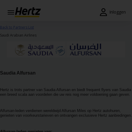
Menu
Inloggen
Reserveringen
Back to Partners List
Saudi Arabian Airlines
Wijzig/annuleer
Locaties
Speciale
aanbiedingen
Saudia Alfursan
Join /
Gold
Hertz is trots partner van Saudia Alfursan en biedt frequent flyers van Saudia
een breed scala aan voordelen die uw reis nog meer voldoening gaan geven.
Overview
NL/BE
Alfursan-leden verdienen wereldwijd Alfursan Miles op Hertz autohuren,
genieten van voorkeurstarieven en ontvangen exclusieve Hertz aanbiedingen.
Tarieven en
Alfursan-leden genieten van: