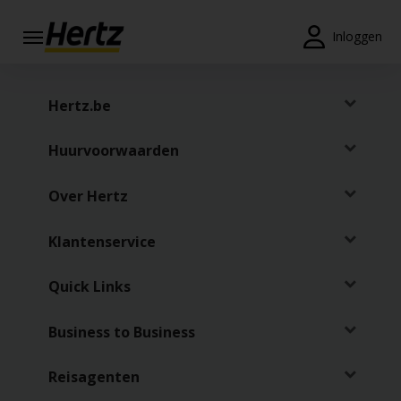
Menu
Inloggen
Reserveringen
Hertz.be
Wijzig/annuleer
Huurvoorwaarden
Locaties
Over Hertz
Speciale
aanbiedingen
Klantenservice
Join /
Gold
Quick Links
Overview
NL/BE
Business to Business
Reisagenten
Tarieven en