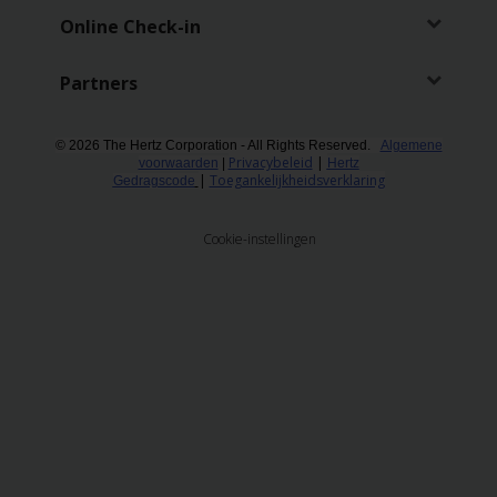
Reserveringen
Online Check-in
Bestelwagen
Partners
huren
Zakelijk
© 2026 The Hertz Corporation - All Rights Reserved.
Algemene
Privacybeleid
|
voorwaarden
|
Hertz
huren
|
Toegankelijkheidsverklaring
Gedragscode
Speciale
Cookie-instellingen
aanbiedingen
Locaties
Hertz
Loyaliteitsprogramma