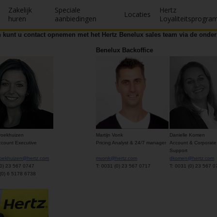
Zakelijk
Speciale
Hertz
Locaties
huren
aanbiedingen
Loyaliteitsprogr
n kunt u contact opnemen met het Hertz Benelux sales team via de onde
Benelux Backoffice
roekhuizen
Martijn Vonk
Danielle Komen
ccount Executive
Pricing Analyst & 24/7 manager
Account & Corporate
Support
roekhuizen@hertz.com
mvonk@hertz.com
dkomen@hertz.com
(0) 23 567 0747
T: 0031 (0) 23 567 0717
T: 0031 (0) 23 567 
(0) 6 5178 6738