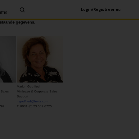
Login/Registreer nu
amma
rstaande gegevens.
Marion Godfried
 Sales
Minilease & Corporate Sales
Support
mgodfried@hertz.com
0792
T: 0031 (0) 23 567 0725