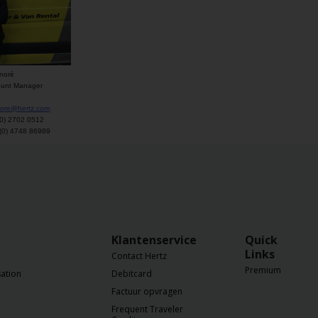
noré
ount Manager
nore@hertz.com
(0) 2702 0512
(0) 4748 86989
Klantenservice
Quick
Links
Contact Hertz
Premium
ation
Debitcard
Factuur opvragen
Frequent Traveler