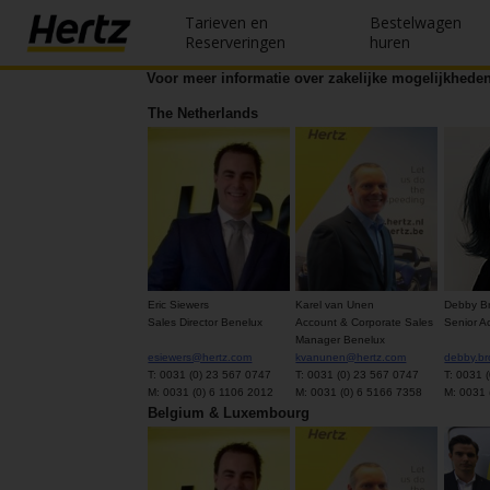
Tarieven en
Bestelwagen
Menu
Reserveringen
huren
Voor meer informatie over zakelijke mogelijkhede
Reserveringen
The Netherlands
Wijzig/annuleer
Locaties
Speciale
aanbiedingen
Eric Siewers
Karel van Unen
Debby B
Join /
Sales Director Benelux
Account & Corporate Sales
Senior A
Gold
Manager Benelux
Overview
esiewers@hertz.com
kvanunen@hertz.com
debby.b
T: 0031 (0) 23 567 0747
T: 0031 (0) 23 567 0747
T: 0031 
M: 0031 (0) 6 1106 2012
M: 0031 (0) 6 5166 7358
M: 0031 
NL/BE
Belgium & Luxembourg
Tarieven en