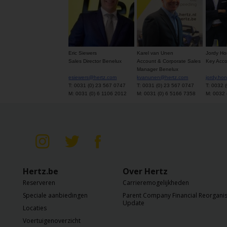
Reserveringen
Bestelwagen
huren
Eric Siewers
Karel van Unen
Jordy Ho
Sales Director Benelux
Account & Corporate Sales
Key Acc
Zakelijk
Manager Benelux
huren
esiewers@hertz.com
kvanunen@hertz.com
jordy.ho
T: 0031 (0) 23 567 0747
T: 0031 (0) 23 567 0747
T: 0032 
M: 0031 (0) 6 1106 2012
M: 0031 (0) 6 5166 7358
M: 0032 
Speciale
aanbiedingen
Locaties
Hertz
Hertz.be
Over Hertz
Loyaliteitsprogramma
Reserveren
Carrieremogelijkheden
Speciale aanbiedingen
Parent Company Financial Reorganis
Update
Locaties
Voertuigenoverzicht