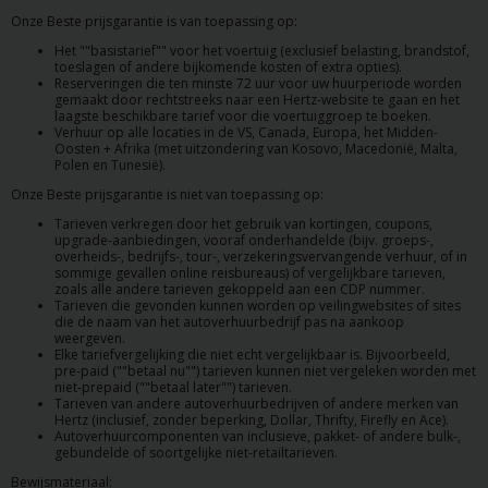
Onze Beste prijsgarantie is van toepassing op:
Het ""basistarief"" voor het voertuig (exclusief belasting, brandstof,
toeslagen of andere bijkomende kosten of extra opties).
Reserveringen die ten minste 72 uur voor uw huurperiode worden
gemaakt door rechtstreeks naar een Hertz-website te gaan en het
laagste beschikbare tarief voor die voertuiggroep te boeken.
Verhuur op alle locaties in de VS, Canada, Europa, het Midden-
Oosten + Afrika (met uitzondering van Kosovo, Macedonië, Malta,
Polen en Tunesië).
Onze Beste prijsgarantie is niet van toepassing op:
Tarieven verkregen door het gebruik van kortingen, coupons,
upgrade-aanbiedingen, vooraf onderhandelde (bijv. groeps-,
overheids-, bedrijfs-, tour-, verzekeringsvervangende verhuur, of in
sommige gevallen online reisbureaus) of vergelijkbare tarieven,
zoals alle andere tarieven gekoppeld aan een CDP nummer.
Tarieven die gevonden kunnen worden op veilingwebsites of sites
die de naam van het autoverhuurbedrijf pas na aankoop
weergeven.
Elke tariefvergelijking die niet echt vergelijkbaar is. Bijvoorbeeld,
pre-paid (""betaal nu"") tarieven kunnen niet vergeleken worden met
niet-prepaid (""betaal later"") tarieven.
Tarieven van andere autoverhuurbedrijven of andere merken van
Hertz (inclusief, zonder beperking, Dollar, Thrifty, Firefly en Ace).
Autoverhuurcomponenten van inclusieve, pakket- of andere bulk-,
gebundelde of soortgelijke niet-retailtarieven.
Bewijsmateriaal: