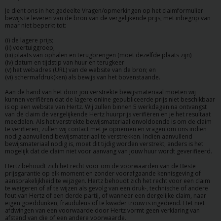
Je dient ons in het gedeelte Vragen/opmerkingen op het claimformulier
bewijs te leveren van de bron van de vergelijkende prijs, met inbegrip van
maar niet beperkt tot:
(i) de lagere prijs;
(ii) voertuiggroep;
(iii) plaats van ophalen en terugbrengen (moet dezelfde plaats zijn)
(iv) datum en tijdstip van huur en terugkeer
(v) het webadres (URL) van de website van de bron; en
(vi) schermafdruk(ken) als bewijs van het bovenstaande.
Aan de hand van het door jou verstrekte bewijsmateriaal moeten wij
kunnen verifiëren dat de lagere online gepubliceerde prijs niet beschikbaar
is op een website van Hertz. Wij zullen binnen 5 werkdagen na ontvangst
van de claim de vergelijkende Hertz huurprijs verifiëren en je het resultaat
meedelen. Als het verstrekte bewijsmateriaal onvoldoende is om de claim
te verifiëren, zullen wij contact met je opnemen en vragen om ons indien
nodig aanvullend bewijsmateriaal te verstrekken. Indien aanvullend
bewijsmateriaal nodig is, moet dit tijdig worden verstrekt, anders is het
mogelijk dat de claim niet voor aanvang van jouw huur wordt geverifieerd.
Hertz behoudt zich het recht voor om de voorwaarden van de Beste
prijsgarantie op elk moment en zonder voorafgaande kennisgeving of
aansprakelijkheid te wijzigen. Hertz behoudt zich het recht voor een claim
te weigeren of af te wijzen als gevolg van een druk-, technische of andere
fout van Hertz of een derde partij, of wanneer een dergelijke claim, naar
eigen goeddunken, frauduleus of te kwader trouw is ingediend. Het niet
afdwingen van een voorwaarde door Hertz vormt geen verklaring van
afstand van die of een andere voorwaarde.