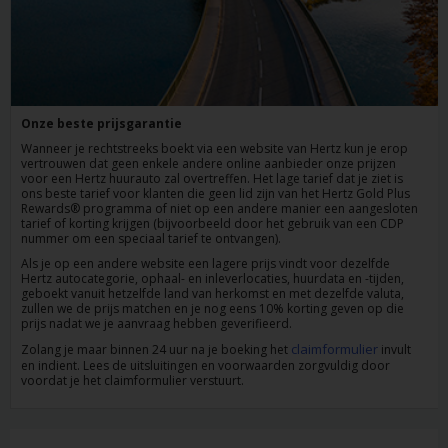
Reserveringen
Bestelwagen
huren
Onze beste prijsgarantie
Zakelijk
Wanneer je rechtstreeks boekt via een website van Hertz kun je erop
huren
vertrouwen dat geen enkele andere online aanbieder onze prijzen
voor een Hertz huurauto zal overtreffen. Het lage tarief dat je ziet is
ons beste tarief voor klanten die geen lid zijn van het Hertz Gold Plus
Speciale
Rewards® programma of niet op een andere manier een aangesloten
tarief of korting krijgen (bijvoorbeeld door het gebruik van een CDP
aanbiedingen
nummer om een speciaal tarief te ontvangen).
Als je op een andere website een lagere prijs vindt voor dezelfde
Hertz autocategorie, ophaal- en inleverlocaties, huurdata en -tijden,
Locaties
geboekt vanuit hetzelfde land van herkomst en met dezelfde valuta,
zullen we de prijs matchen en je nog eens 10% korting geven op die
prijs nadat we je aanvraag hebben geverifieerd.
Hertz
claimformulier
Zolang je maar binnen 24 uur na je boeking het
invult
Loyaliteitsprogramma
en indient. Lees de uitsluitingen en voorwaarden zorgvuldig door
voordat je het claimformulier verstuurt.