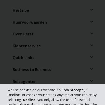
Hertz.be
Huurvoorwaarden
Over Hertz
Klantenservice
Quick Links
Business to Business
Reisagenten
We use cookies on our website. You can “
Accept
”, “
Online Check-in
Decline
” or change your setting anytime at your choice.By
selecting “
Decline
” you only allow the use of essential
cookies that make our site work. You may disable these by