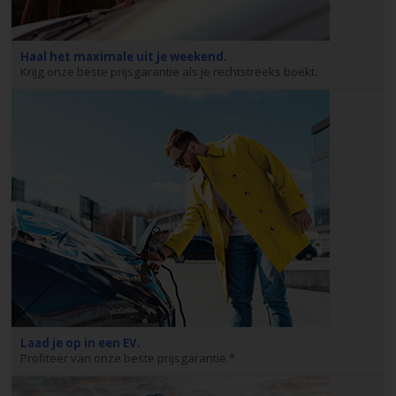
Reserveringen
Bestelwagen
Haal het maximale uit je weekend.
huren
Krijg onze beste prijsgarantie als je rechtstreeks boekt.
Zakelijk
huren
Speciale
aanbiedingen
Locaties
Hertz
Loyaliteitsprogramma
Laad je op in een EV.
Profiteer van onze beste prijsgarantie.*