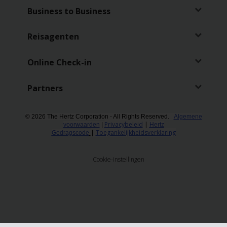
Business to Business
Reisagenten
Online Check-in
Partners
© 2026 The Hertz Corporation - All Rights Reserved.
Algemene
Privacybeleid
|
voorwaarden
|
Hertz
|
Toegankelijkheidsverklaring
Gedragscode
Cookie-instellingen