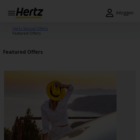
Menu
Inloggen
Reserveringen
Hertz Special Offers
Featured Offers
Wijzig/annuleer
Featured Offers
Locaties
Speciale
aanbiedingen
Join /
Gold
Overview
NL/BE
Tarieven en