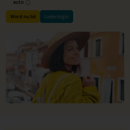
auto
Word nu lid
Ledenlogin