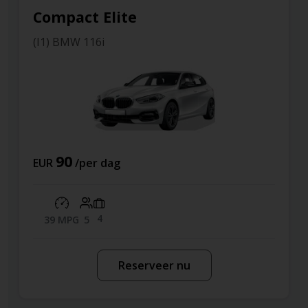
lite
Compact
(O3) Mini Cooper
33
dag
EUR
/per dag
3
18 MPG
4
Reserveer nu
R