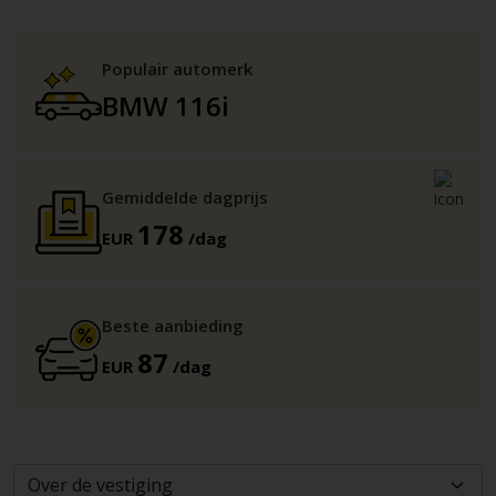
Populair automerk
BMW 116i
Gemiddelde dagprijs
178
EUR
/dag
Beste aanbieding
87
EUR
/dag