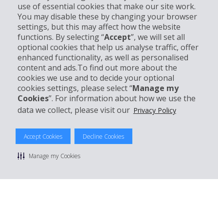
Bedrijfsinformatie
use of essential cookies that make our site work.
You may disable these by changing your browser
settings, but this may affect how the website
Bedrijf
functions. By selecting “
Accept
”, we will set all
optional cookies that help us analyse traffic, offer
Klantenservice
enhanced functionality, as well as personalised
content and ads.To find out more about the
cookies we use and to decide your optional
Boek bij Hertz
cookies settings, please select “
Manage my
Cookies
”. For information about how we use the
data we collect, please visit our
Privacy Policy
© 2026 The Hertz System, Inc.
Accept Cookies
Decline Cookies
Privacybeleid
|
Gebruiksvoorwaarden
|
Huurvoorwaarden
|
Sitemap
Manage my Cookies
Manage cookie preferences