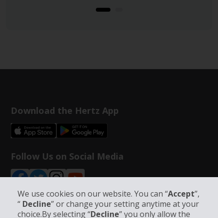
Download the Hertz App
Follow Us on Social Media
We use cookies on our website. You can “
Accept
”,
“
Decline
” or change your setting anytime at your
choice.By selecting “
Decline
” you only allow the