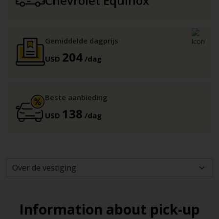
Chevrolet Equinox
Gemiddelde dagprijs
204
USD
/dag
Beste aanbieding
138
USD
/dag
Information about pick-up