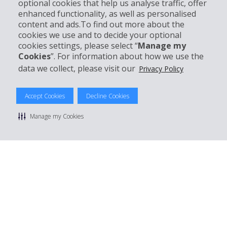
optional cookies that help us analyse traffic, offer
Klantenservice
enhanced functionality, as well as personalised
content and ads.To find out more about the
cookies we use and to decide your optional
Boek bij Hertz
cookies settings, please select “
Manage my
Cookies
”. For information about how we use the
data we collect, please visit our
Privacy Policy
© 2026 The Hertz System, Inc.
Accept Cookies
Decline Cookies
Privacybeleid
|
Gebruiksvoorwaarden
|
Huurvoorwaarden
|
Sitemap
Manage my Cookies
Manage cookie preferences