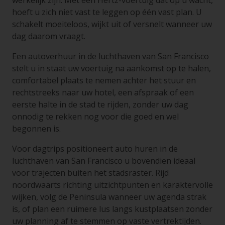
werkelijk zijn. Met een Hertz-voertuig dat op u wacht,
hoeft u zich niet vast te leggen op één vast plan. U
schakelt moeiteloos, wijkt uit of versnelt wanneer uw
dag daarom vraagt.
Een autoverhuur in de luchthaven van San Francisco
stelt u in staat uw voertuig na aankomst op te halen,
comfortabel plaats te nemen achter het stuur en
rechtstreeks naar uw hotel, een afspraak of een
eerste halte in de stad te rijden, zonder uw dag
onnodig te rekken nog voor die goed en wel
begonnen is.
Voor dagtrips positioneert auto huren in de
luchthaven van San Francisco u bovendien ideaal
voor trajecten buiten het stadsraster. Rijd
noordwaarts richting uitzichtpunten en karaktervolle
wijken, volg de Peninsula wanneer uw agenda strak
is, of plan een ruimere lus langs kustplaatsen zonder
uw planning af te stemmen op vaste vertrektijden.