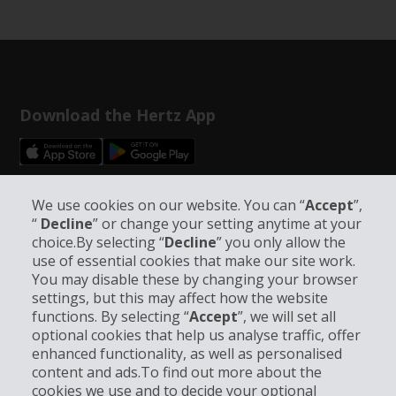
Download the Hertz App
Follow Us on Social Media
We use cookies on our website. You can “
Accept
”,
“
Decline
” or change your setting anytime at your
choice.By selecting “
Decline
” you only allow the
use of essential cookies that make our site work.
You may disable these by changing your browser
settings, but this may affect how the website
functions. By selecting “
Accept
”, we will set all
Company Information
optional cookies that help us analyse traffic, offer
enhanced functionality, as well as personalised
Business
content and ads.To find out more about the
cookies we use and to decide your optional