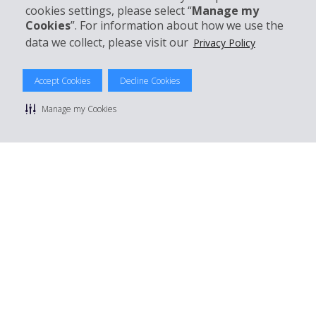
cookies settings, please select “
Manage my
Customer Support
Cookies
”. For information about how we use the
data we collect, please visit our
Privacy Policy
Accept Cookies
Decline Cookies
© 2026 The Hertz System, Inc.
Privacy Policy
|
Terms Of Use
|
Rental Terms
|
Site Map
Manage my Cookies
Manage cookie preferences