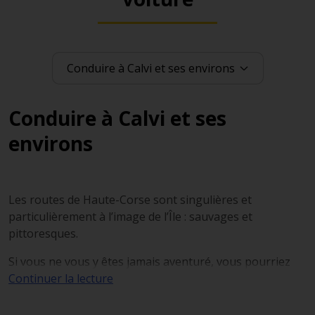
Conduire à Calvi et ses
environs
Les routes de Haute-Corse sont singulières et
particulièrement à l’image de l’Île : sauvages et
pittoresques.
Si vous ne vous y êtes jamais aventuré, vous pourriez
être surpris car il y est habituel d’y croiser quelques
Continuer la lecture
troupeaux de vaches, chèvres ou cochons sauvages, qui
envahissent avec paresse la route. Pendant la saison