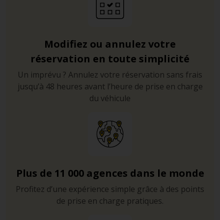
T30 en direction de Calvi, vous pourrez rejoindre la cité
médiévale en seulement dix minutes.
Si vous souhaitez rejoindre l’Île-Rousse, suivez la route
Modifiez ou annulez votre
T30 en direction de cette dernière, il faudra compter
réservation en toute simplicité
environ une heure de route. Mais celle-ci étant plutôt
Un imprévu ? Annulez votre réservation sans frais
agréable, vous ne verrez pas le temps passer, le trajet
jusqu’à 48 heures avant l’heure de prise en charge
est bordé par la mer Méditerranée et vous portera au
du véhicule
travers de merveilleuses pinèdes et de ravissants petits
villages côtiers.
Pour ce qui est de la conduite au sein même de Calvi,
prêtez une attention particulière au sens de circulation
du Boulevard Wilson, la municipalité le modifie
généralement afin de faciliter l’accès piéton aux
Plus de 11 000 agences dans le monde
nombreux touristes qui occupent la ville durant l’été.
Profitez d’une expérience simple grâce à des points
de prise en charge pratiques.