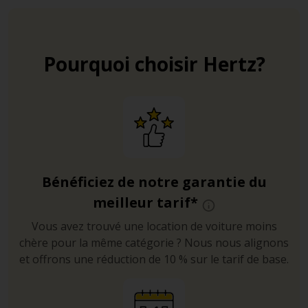
(Zone de Trafic Limité).
Enfin, ne vous laissez pas impressionner par
l’apparence un peu chaotique de la conduite locale. On
Pourquoi choisir Hertz?
s’habitue vite.
Les plages favorites de Palerme
Mondello
- A moins de 10 minutes de Palerme en voiture
de location, la station balnéaire de Mondello est sans
équivoque la plus belle plage de Palerme. Ancien village
de pêcheurs auquel sont venus se greffer de
Bénéficiez de notre garantie du
prestigieuses villa art-nouveau, on y trouve à la fois une
belle plage aménagée avec plusieurs restaurants,
meilleur tarif*
loueurs de transats et activités aquatiques, un petit port
Vous avez trouvé une location de voiture moins
de pêche aux chalutiers multicolores, un antique
chère pour la même catégorie ? Nous nous alignons
établissement balnéaire devenu restaurant de luxe, et
et offrons une réduction de 10 % sur le tarif de base.
de nombreuses petites criques au charme sauvage.
Sferracavallo
– Si vous préférez un bord de mer plus