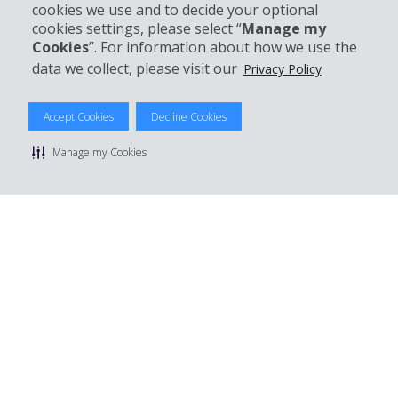
cookies we use and to decide your optional
cookies settings, please select “
Manage my
Customer Support
Cookies
”. For information about how we use the
data we collect, please visit our
Privacy Policy
Accept Cookies
Decline Cookies
© 2026 The Hertz System, Inc.
Privacy Policy
|
Terms Of Use
|
Rental Terms
|
Site Map
Manage my Cookies
Manage cookie preferences