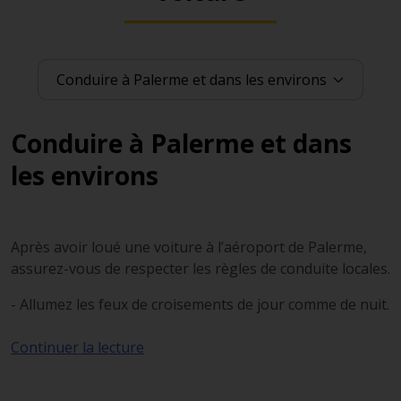
Conduire à Palerme et dans
les environs
Après avoir loué une voiture à l’aéroport de Palerme,
assurez-vous de respecter les règles de conduite locales.
- Allumez les feux de croisements de jour comme de nuit.
- N’entrez pas dans les zones réservées aux résidents,
Continuer la lecture
notamment dans le centre-ville, qui sont indiquées par
un cercle rouge sur fond blanc ou par la mention ZTL