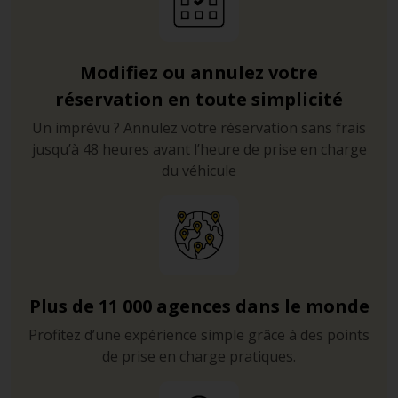
authentique, le village de pêcheurs de Sferracavallo est
à la fois calme et convivial, et c’est en outre l’endroit
idéal pour découvrir les produits de terroir et le poisson
frais vendus sur le marché. A proximité, ne manquez pas
Modifiez ou annulez votre
d’explorer la réserve de Capo Gallo et les plages de
réservation en toute simplicité
Cinisi, Capaci et d’Isola delle Femmine.
Un imprévu ? Annulez votre réservation sans frais
Quelques conseils d’hébergement
jusqu’à 48 heures avant l’heure de prise en charge
du véhicule
Le centre historique (
centro storico di Palermo
) est le
meilleur quartier de Palerme, mais c’est aussi le plus
cher. Pour ne pas y laisser votre budget, envisagez
plutôt un hôtel à l’extérieur de Palerme et une voiture
de location pour accéder à la ville et aux stations
balnéaires alentours.
Plus de 11 000 agences dans le monde
Profitez d’une expérience simple grâce à des points
de prise en charge pratiques.