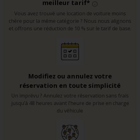
meilleur tarif*
péages sont rares en Angleterre. La seule autoroute à
Vous avez trouvé une location de voiture moins
péage autour de Manchester est la M-6. La vitesse y est
chère pour la même catégorie ? Nous nous alignons
limitée à 70 mph (miles par heure), soit environ 116
et offrons une réduction de 10 % sur le tarif de base.
kilomètres/heure.
- Familiarisez-vous avec la conduite à gauche. Hormis le
volant à droite, la configuration du véhicule reste
similaire à un véhicule européen (pédales, levier de
vitesses) mais, le cas échéant, louez plutôt un véhicule
avec boite de vitesse automatique. Les ronds-points
Modifiez ou annulez votre
sont à emprunter dans le sens inverse des aiguilles
réservation en toute simplicité
d’une montre.
Un imprévu ? Annulez votre réservation sans frais
jusqu’à 48 heures avant l’heure de prise en charge
du véhicule