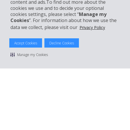
content and ads.To find out more about the
cookies we use and to decide your optional
cookies settings, please select “
Manage my
Customer Support
Cookies
”. For information about how we use the
data we collect, please visit our
Privacy Policy
Accept Cookies
Decline Cookies
© 2026 The Hertz System, Inc.
Privacy Policy
|
Terms Of Use
|
Rental Terms
|
Site Map
Manage my Cookies
Manage cookie preferences