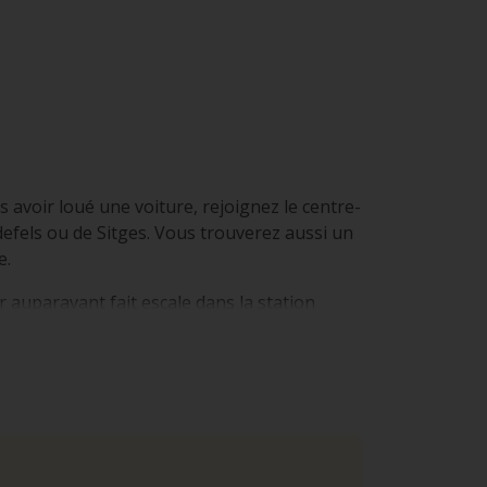
s avoir loué une voiture, rejoignez le centre-
defels ou de Sitges. Vous trouverez aussi un
e.
 auparavant fait escale dans la station
is la gare ferroviaire centrale de Barcelone
me son nom l’indique, traverse la ville du