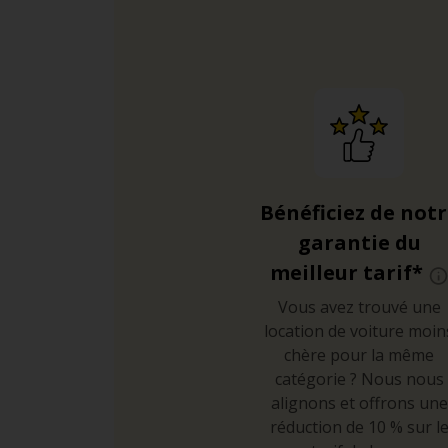
sud-ouest au nord-est en 
et la Ronda Litoral (B-10)
Les voies express B-21 et 
heures de pointe.
Stationnement
Les places de stationneme
Bénéficiez de not
parkings souterrains du c
garantie du
Toutefois, votre véhicule
meilleur tarif*
places de parking autour
Vous avez trouvé une
location de voiture moin
chère pour la même
catégorie ? Nous nous
alignons et offrons une
réduction de 10 % sur l