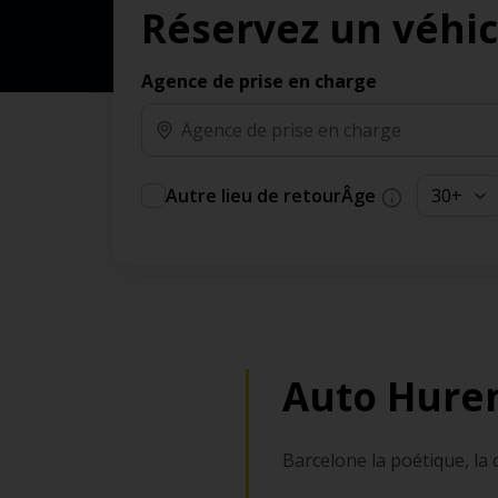
Réservez un véhi
des jours gratuits.*
Ajout gratuit du partenaire comme conducteur
additionnel
Agence de prise en charge
Voyagez en toute sérénité, sans frais
supplémentaires.
* Voir conditions
Autre lieu de retour
Âge
Auto Huren
Barcelone la poétique, la 