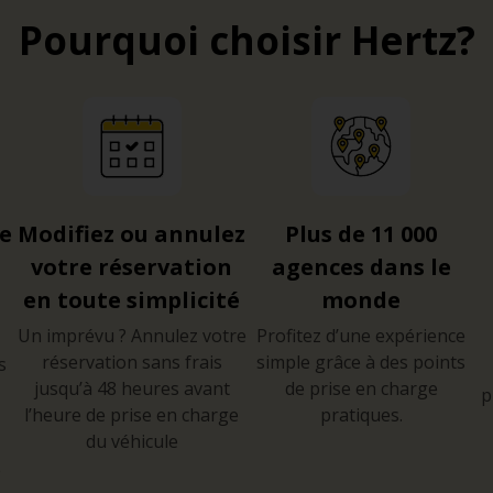
passant par plusieurs places historiques, l’avenue Parralel (
Pourquoi choisir Hertz?
 qui longe le front de mer au nord-est de Barcelone.
B-23 font office de route périphérique et permettent d’éviter
nt en voirie sont généralement réservées aux résidents, et il
re
Modifiez ou annulez
Plus de 11 000
entre-ville.
votre réservation
agences dans le
 de location vous sera très utile pour rejoindre les sites au
en toute simplicité
monde
 du village olympique de Montjuic, du Tibidado et même à M
Un imprévu ? Annulez votre
Profitez d’une expérience
réservation sans frais
simple grâce à des points
s
jusqu’à 48 heures avant
de prise en charge
p
l’heure de prise en charge
pratiques.
du véhicule
e