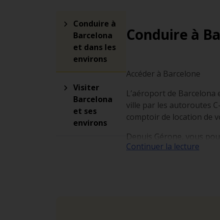
Conduire à
Conduire à Ba
Barcelona
et dans les
environs
Accéder à Barcelone
Visiter
L’aéroport de Barcelona e
Barcelona
ville par les autoroutes 
et ses
comptoir de location de v
environs
Depuis Gérone, vous pouve
Continuer la lecture
balnéaire de Roses où se 
Enfin, vous pourrez aussi
Sant.
Se repérer à Barcelone
La capitale catalane s’art