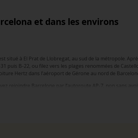
rcelona et dans les environs
st situé à El Prat de Llobregat, au sud de la métropole. Aprè
C-31 puis B-22, ou filez vers les plages renommées de Castell
oiture Hertz dans l’aéroport de Gérone au nord de Barcelon
z rejoindre Barcelone par l’autoroute AP-7, non sans avoir
trouve entre autres le musée consacré à Salvador Dalí.
 louer une voiture à Barcelone si vous arrivez en train, depu
icule autour de trois grands axes : l’avenue Diagonal qui, com