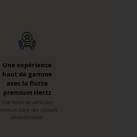
N-340) qui traverse la ville horizontalement,
 le centre-ville, mais sont à éviter aux
 est conseillé de se tourner vers les
Une expérience
haut de gamme
tour de Barcelone, et vous trouverez des
avec la flotte
ontserrat.
premium Hertz
Une flotte de véhicules
remium pour des séjours
exceptionnels.