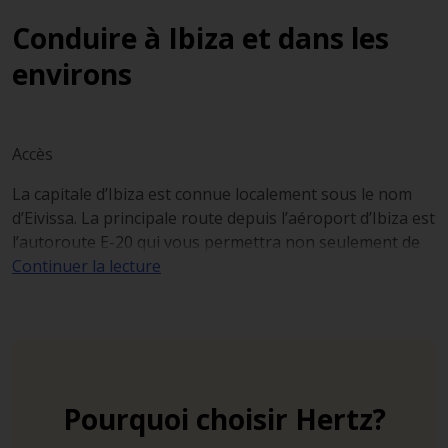
Conduire à Ibiza et dans les
environs
Accès
La capitale d’Ibiza est connue localement sous le nom
d’Eivissa. La principale route depuis l’aéroport d’Ibiza est
l’autoroute E-20 qui vous permettra non seulement de
rejoindre le centre-ville en moins de 10 minutes mais
Continuer la lecture
aussi d’accéder aux autres stations balnéaires de l’île.
Ibiza n’est pas très grande (environ 50 km par 25), mais
c’est un paradis des anticonformistes, et une voiture de
location est le meilleur moyen de partir explorer ses
multiples secrets sans se préoccuper des horaires du
Pourquoi choisir Hertz?
dernier bus.