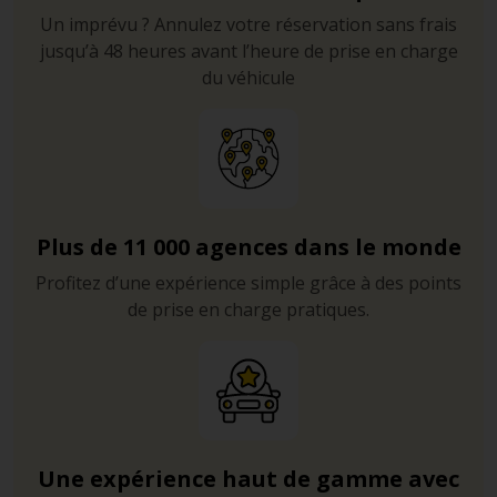
située pour promettre une soirée délicieusement
Un imprévu ? Annulez votre réservation sans frais
romantique aux amoureux, avec restaurant et coucher
jusqu’à 48 heures avant l’heure de prise en charge
de soleil, le parking situé juste à côté la rend
du véhicule
parfaitement accessible en voiture de location.
Cala d’Hort
– La crique appartient à une réserve
naturelle qui a permis de préserver son authenticité et
sa beauté naturelle. Elle est également bien abritée
pour ceux qui veulent s’essayer au bodyboard et pour
les enfants.
Plus de 11 000 agences dans le monde
Portinatx
– Le trio de plages de sable blanc du nord de
Profitez d’une expérience simple grâce à des points
l’île est encadré par de superbes espaces forestiers qui
de prise en charge pratiques.
favorisent l’ombre et la fraîcheur, souvent bienvenues
en milieu de journée.
Une expérience haut de gamme avec