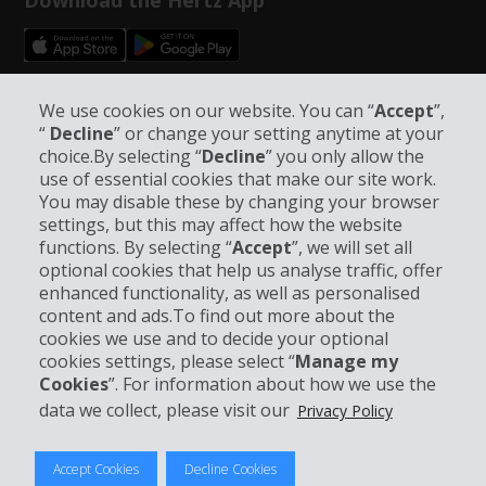
Download the Hertz App
Follow Us on Social Media
We use cookies on our website. You can “
Accept
”,
“
Decline
” or change your setting anytime at your
choice.By selecting “
Decline
” you only allow the
use of essential cookies that make our site work.
You may disable these by changing your browser
settings, but this may affect how the website
functions. By selecting “
Accept
”, we will set all
Company Information
optional cookies that help us analyse traffic, offer
enhanced functionality, as well as personalised
Business
content and ads.To find out more about the
cookies we use and to decide your optional
cookies settings, please select “
Manage my
Customer Support
Cookies
”. For information about how we use the
data we collect, please visit our
Privacy Policy
Accept Cookies
Decline Cookies
© 2026 The Hertz System, Inc.