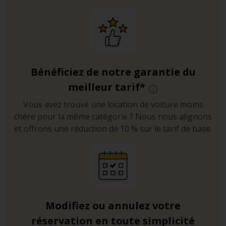
Conduite
La limite de vitesse varie de 50 km/h en agglomération à
120 km/h sur autoroute. Les panneaux vers indiquent
un axe autoroutier.
Bénéficiez de notre garantie du
Stationnement
meilleur tarif*
En ville, les places de voiries payantes sont indiquées
Vous avez trouvé une location de voiture moins
par des lignes bleues, et la plupart des plages et des
chère pour la même catégorie ? Nous nous alignons
sites touristiques offrent des parkings à proximité.
et offrons une réduction de 10 % sur le tarif de base.
Les plus belles plages d’Ibiza à rejoindre en voiture de
location
En Bossa
– Avec son parc aquatique qui vient
parfaitement compléter la plage, elle est la favorite des
familles et des adolescents.
Modifiez ou annulez votre
Cala Comte
– Non seulement elle est parfaitement
réservation en toute simplicité