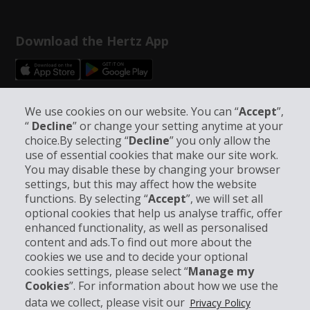
Download the Hertz App
Follow Us on Social Media
We use cookies on our website. You can “
Accept
”,
“
Decline
” or change your setting anytime at your
choice.By selecting “
Decline
” you only allow the
use of essential cookies that make our site work.
You may disable these by changing your browser
settings, but this may affect how the website
functions. By selecting “
Accept
”, we will set all
Company Information
optional cookies that help us analyse traffic, offer
enhanced functionality, as well as personalised
Business
content and ads.To find out more about the
cookies we use and to decide your optional
cookies settings, please select “
Manage my
Customer Support
Cookies
”. For information about how we use the
data we collect, please visit our
Privacy Policy