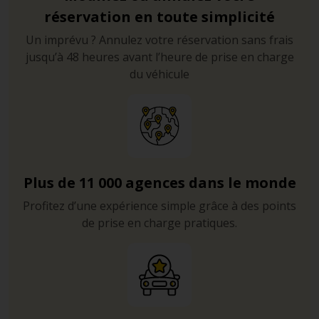
circuler à vélo sur les trottoirs, et que les cyclistes sont
réservation en toute simplicité
autorisés à tourner à droite au feu rouge. Ne vous
laissez pas surprendre.
Un imprévu ? Annulez votre réservation sans frais
jusqu’à 48 heures avant l’heure de prise en charge
Le kilomètre zéro
du véhicule
Situé sur la Puerta del Sol, il marque le début de tous les
axes autoroutiers qui filent vers les quatre coins
d’Espagne : l’A-1 vers les Pyrénées, l’A-2 vers la
Catalogne, l’A-3 vers le pays valencien, l’A-4 vers
l’Andalousie, l’A-5 vers le Portugal et l’A-6 vers la
Corogne.
Plus de 11 000 agences dans le monde
Profitez d’une expérience simple grâce à des points
L’aéroport de Madrid, où vous pourrez louer une
de prise en charge pratiques.
voiture pour vos vacances, est situé le long de la route
M-12 qui relie l’A-1 et l’A-2. La M-30 assure la fonction de
rocade périphérique et contourne la capitale.