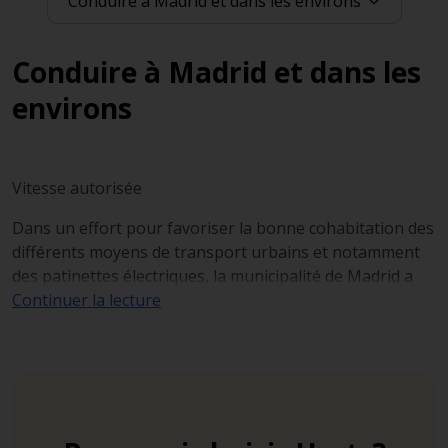
Conduire à Madrid et dans les
environs
Vitesse autorisée
Dans un effort pour favoriser la bonne cohabitation des
différents moyens de transport urbains et notamment
des patinettes électriques, la municipalité de Madrid a
récemment réduit la vitesse autorisée à 30 km/h sur
Continuer la lecture
près de 80 % de l’agglomération madrilène.
Les seules routes sur lesquelles il est encore possible de
rouler à 50 km/h sont les routes à deux voies. En
revanche, il n’est pas rare de rencontrer des secteurs où
la vitesse maximum autorisée est passé à 20km/h, et