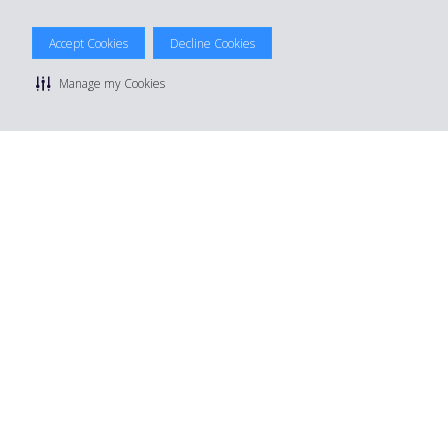
Accept Cookies
Decline Cookies
© 2026 The Hertz System, Inc.
Privacy Policy
|
Terms Of Use
|
Rental Terms
|
Site Map
Manage my Cookies
Manage cookie preferences