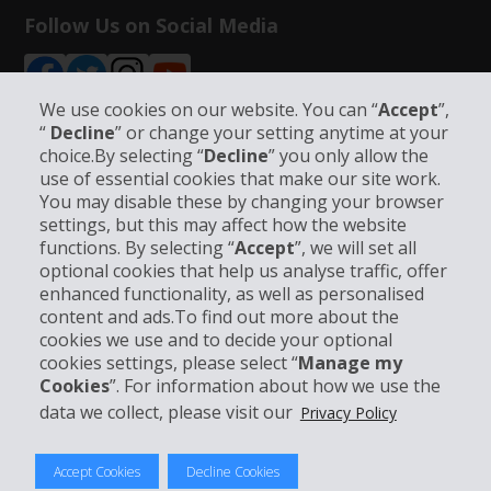
Follow Us on Social Media
We use cookies on our website. You can “
Accept
”,
“
Decline
” or change your setting anytime at your
choice.By selecting “
Decline
” you only allow the
Bedrijfsinformatie
use of essential cookies that make our site work.
You may disable these by changing your browser
settings, but this may affect how the website
Bedrijf
functions. By selecting “
Accept
”, we will set all
optional cookies that help us analyse traffic, offer
Klantenservice
enhanced functionality, as well as personalised
content and ads.To find out more about the
cookies we use and to decide your optional
Boek bij Hertz
cookies settings, please select “
Manage my
Cookies
”. For information about how we use the
data we collect, please visit our
Privacy Policy
© 2026 The Hertz System, Inc.
Accept Cookies
Decline Cookies
Privacybeleid
|
Gebruiksvoorwaarden
|
Huurvoorwaarden
|