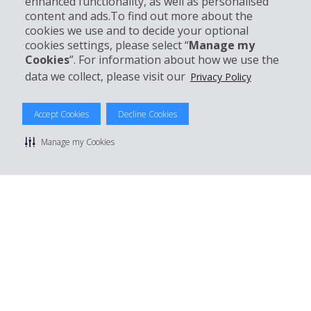
enhanced functionality, as well as personalised
content and ads.To find out more about the
cookies we use and to decide your optional
Boek bij Hertz
cookies settings, please select “
Manage my
Cookies
”. For information about how we use the
data we collect, please visit our
Privacy Policy
© 2026 The Hertz System, Inc.
Accept Cookies
Decline Cookies
Privacybeleid
|
Gebruiksvoorwaarden
|
Huurvoorwaarden
|
Sitemap
Manage my Cookies
Manage cookie preferences