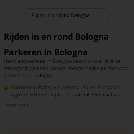
Rijden in en rond Bologna
Parkeren in Bologna
Hertz autoverhuur in Bologna beschikt over diverse
strategisch gelegen parkeergelegenheden perfect voor
autoverhuur Bologna:
Parcheggio Piazza VIII Agosto - Adres: Piazza VIII
Agosto, 40126 Bologna - Capaciteit: 980 plaatsen -
Dichtbij: Historisch centrum, winkels en restaurants
Toon meer
Parcheggio Via Riva di Reno - Adres: Via Riva di Reno,
40122 Bologna - Capaciteit: 540 plaatsen - Dichtbij:
Teatro Arena del Sole