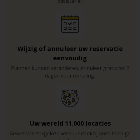
basistarief.
werelderfgoedlijst. Bij bepaalde straten zult u het bord
‘Zona a Traffico Limitato’ zien staan. Dit betekent dat u
hier alleen in mag rijden met een speciale vergunning.
De enige dag dat u deze straten zonder vergunning
mag inrijden is op zondag, maar het kan dan moeilijk
zijn om hier te parkeren. Als uw hotel in een van deze
gebieden staat, geef de gegevens van uw auto dan door
Wijzig of annuleer uw reservatie
aan het hotel. Zij geven dit door aan de autoriteiten
eenvoudig
zodat u toch naar uw hotel kunt rijden zonder een boete
Plannen kunnen veranderen. Annuleer gratis tot 2
te ontvangen.
dagen vóór ophaling.
Uw wereld 11.000 locaties
Geniet van zorgeloze verhuur dankzij onze handige