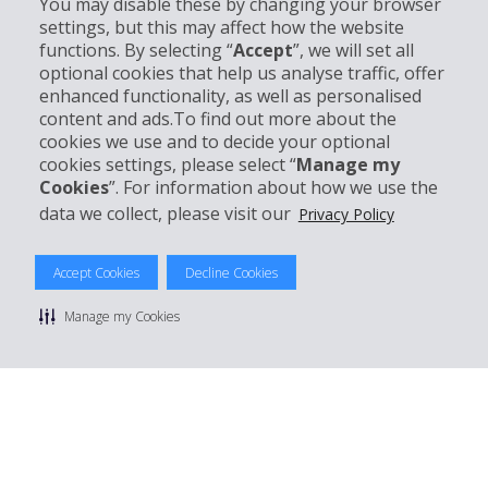
You may disable these by changing your browser
settings, but this may affect how the website
Bedrijf
functions. By selecting “
Accept
”, we will set all
optional cookies that help us analyse traffic, offer
Klantenservice
enhanced functionality, as well as personalised
content and ads.To find out more about the
cookies we use and to decide your optional
Boek bij Hertz
cookies settings, please select “
Manage my
Cookies
”. For information about how we use the
data we collect, please visit our
Privacy Policy
© 2026 The Hertz System, Inc.
Accept Cookies
Decline Cookies
Privacybeleid
|
Gebruiksvoorwaarden
|
Huurvoorwaarden
|
Sitemap
Manage my Cookies
Manage cookie preferences