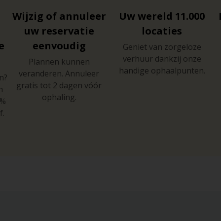
Wijzig of annuleer
Uw wereld 11.000
t
uw reservatie
locaties
e
eenvoudig
Geniet van zorgeloze
verhuur dankzij onze
Plannen kunnen
handige ophaalpunten.
veranderen. Annuleer
n?
gratis tot 2 dagen vóór
n
ophaling.
0%
f.