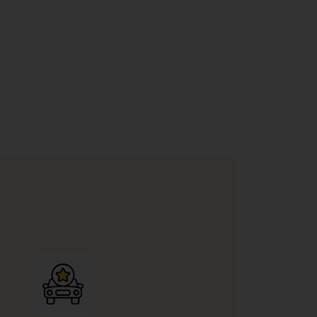
 promenade en het strand.
Alicante
nten in de stad. Door de samenwerking
an 300.000 goedgekeurde laadstations in
arten.