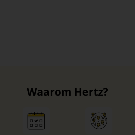
rking:
Calle Italia 24, ongeveer 150 parkeerplaatsen. Bij de
laadpunten voor elektrische voertuigen in 
to huren in Alicante is mogelijk dankzij de meerdere laadpu
verhuur en Shell Recharge kun je gebruik maken van meer d
tations in je buurt met behulp van actuele apps of online ka
Waarom Hertz?