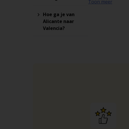
Toon meer
Calle Italia Pa
Locaties van 
Hoe ga je van
Alicante naar
Een elektrische au
Valencia?
tussen Hertz auto
Europa. Vind laads