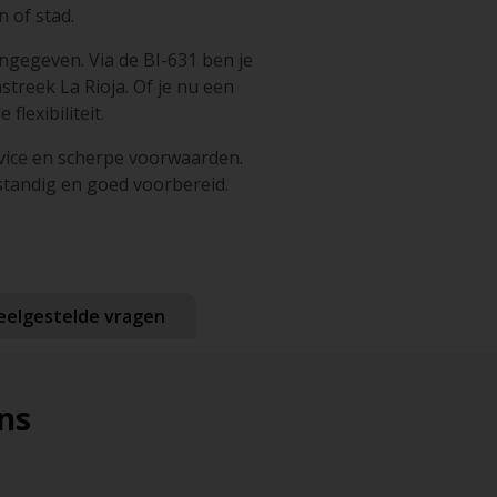
 of stad.
ngegeven. Via de BI-631 ben je
treek La Rioja. Of je nu een
flexibiliteit.
rvice en scherpe voorwaarden.
lfstandig en goed voorbereid.
eelgestelde vragen
ns