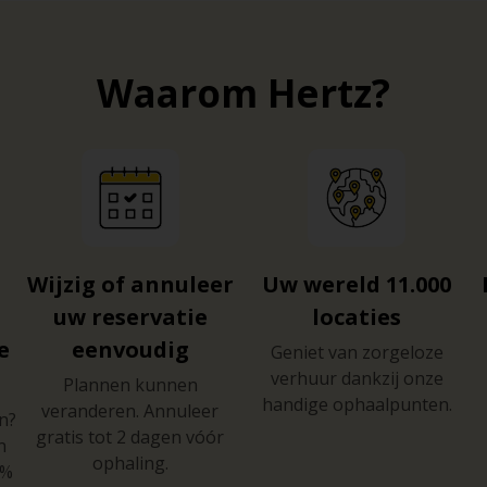
Waarom Hertz?
Wijzig of annuleer
Uw wereld 11.000
t
uw reservatie
locaties
e
eenvoudig
Geniet van zorgeloze
verhuur dankzij onze
Plannen kunnen
handige ophaalpunten.
veranderen. Annuleer
n?
gratis tot 2 dagen vóór
n
ophaling.
0%