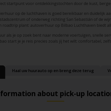
fect startpunt voor ontdekkingstochten door de kust, bergen
verhuur op de luchthaven is goed bereikbaar en duidelijk aa
stadscentrum of onderweg richting San Sebastián of de wijns
n roadtrip plant: autoverhuur op Bilbao Luchthaven biedt alle 
ur als je op zoek bent naar moderne voertuigen, snelle se
ao start je je reis precies zoals jij het wilt: comfortabel, ze
Haal uw huurauto op en breng deze terug
V
nformation about pick-up locatio