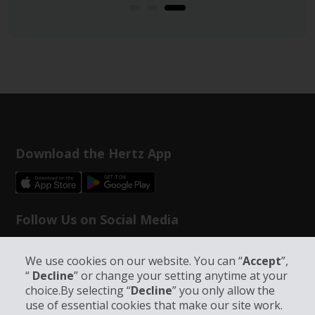
Download the Hertz App
Follow Us on Social Media
We use cookies on our website. You can “
Accept
”,
“
Decline
” or change your setting anytime at your
choice.By selecting “
Decline
” you only allow the
use of essential cookies that make our site work.
Bedrijfsinformatie