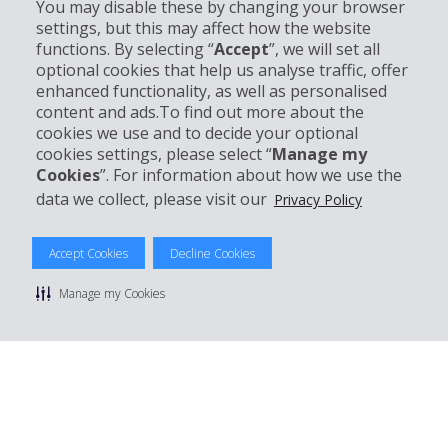
You may disable these by changing your browser
settings, but this may affect how the website
functions. By selecting “
Accept
”, we will set all
Bedrijf
optional cookies that help us analyse traffic, offer
enhanced functionality, as well as personalised
Klantenservice
content and ads.To find out more about the
cookies we use and to decide your optional
cookies settings, please select “
Manage my
Boek bij Hertz
Cookies
”. For information about how we use the
data we collect, please visit our
Privacy Policy
Accept Cookies
Decline Cookies
© 2026 The Hertz System, Inc.
Privacybeleid
|
Gebruiksvoorwaarden
|
Huurvoorwaarden
|
Manage my Cookies
Sitemap
Manage cookie preferences