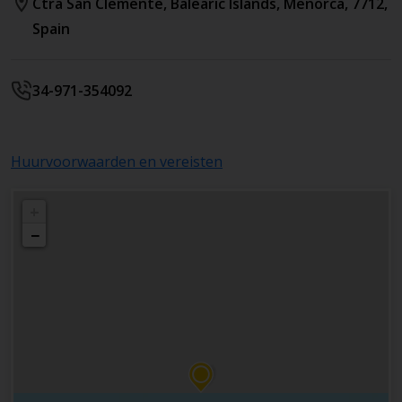
Ctra San Clemente
, Balearic Islands
,
Menorca
,
7712
,
Spain
34-971-354092
Huurvoorwaarden en vereisten
+
−