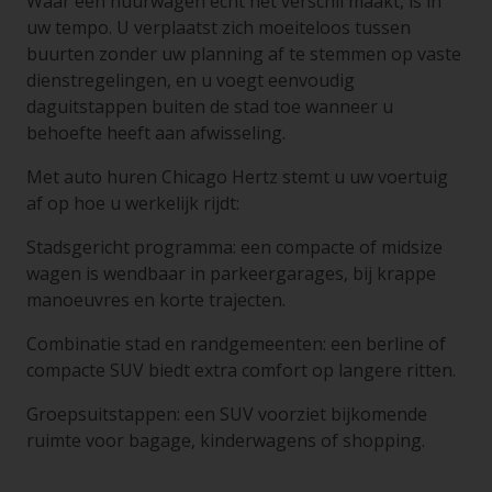
Waar een huurwagen echt het verschil maakt, is in
uw tempo. U verplaatst zich moeiteloos tussen
buurten zonder uw planning af te stemmen op vaste
dienstregelingen, en u voegt eenvoudig
daguitstappen buiten de stad toe wanneer u
behoefte heeft aan afwisseling.
Met auto huren Chicago Hertz stemt u uw voertuig
af op hoe u werkelijk rijdt:
Stadsgericht programma: een compacte of midsize
wagen is wendbaar in parkeergarages, bij krappe
manoeuvres en korte trajecten.
Combinatie stad en randgemeenten: een berline of
compacte SUV biedt extra comfort op langere ritten.
Groepsuitstappen: een SUV voorziet bijkomende
ruimte voor bagage, kinderwagens of shopping.