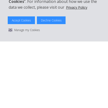
Cookies
”. For information about how we use the
data we collect, please visit our
Privacy Policy
© 2026 The Hertz System, Inc.
Accept Cookies
Decline Cookies
Privacybeleid
|
Gebruiksvoorwaarden
|
Huurvoorwaarden
|
Sitemap
Manage my Cookies
Manage cookie preferences