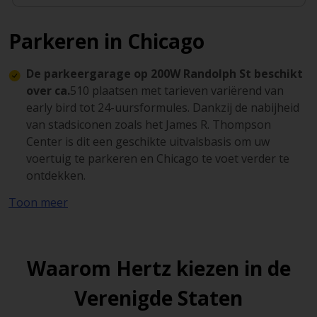
Parkeren in Chicago
De parkeergarage op 200W Randolph St beschikt
over ca.
510 plaatsen met tarieven variërend van
early bird tot 24-uursformules. Dankzij de nabijheid
van stadsiconen zoals het James R. Thompson
Center is dit een geschikte uitvalsbasis om uw
voertuig te parkeren en Chicago te voet verder te
ontdekken.
Hyatt Centric The Loop biedt een valet-only
Toon meer
parkeergarage met ca.
150 plaatsen. Ideaal
wanneer u te voet de culinaire diversiteit van de
omliggende restaurants wenst te verkennen.
Waarom Hertz kiezen in de
Block Thirty Seven is een ondergrondse parking
Verenigde Staten
met een capaciteit van ca.
400 voertuigen, 24/7
toegankelijk met variabele tarieven afhankelijk van