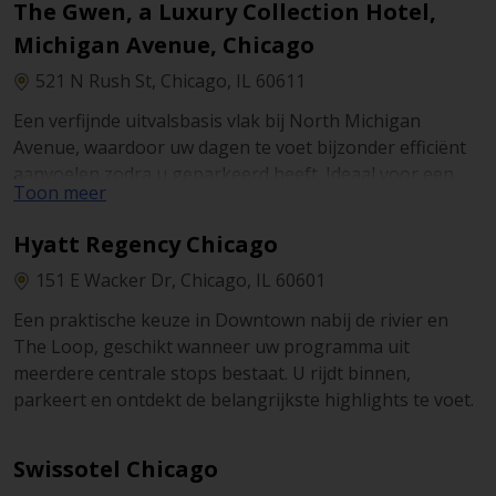
The Gwen, a Luxury Collection Hotel,
Michigan Avenue, Chicago
521 N Rush St, Chicago, IL 60611
Een verfijnde uitvalsbasis vlak bij North Michigan
Avenue, waardoor uw dagen te voet bijzonder efficiënt
aanvoelen zodra u geparkeerd heeft. Ideaal voor een
Toon meer
centraal verblijf met winkels, bezienswaardigheden en
korte verplaatsingen binnen Downtown.
Hyatt Regency Chicago
151 E Wacker Dr, Chicago, IL 60601
Een praktische keuze in Downtown nabij de rivier en
The Loop, geschikt wanneer uw programma uit
meerdere centrale stops bestaat. U rijdt binnen,
parkeert en ontdekt de belangrijkste highlights te voet.
Swissotel Chicago