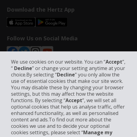
Download the Hertz App
Follow Us on Social Media
We use cookies on our website. You can “
Accept
”,
“
Decline
” or change your setting anytime at your
choice.By selecting “
Decline
” you only allow the
Bedrijfsinformatie
use of essential cookies that make our site work.
You may disable these by changing your browser
settings, but this may affect how the website
Bedrijf
functions. By selecting “
Accept
”, we will set all
optional cookies that help us analyse traffic, offer
Klantenservice
enhanced functionality, as well as personalised
content and ads.To find out more about the
cookies we use and to decide your optional
Boek bij Hertz
cookies settings, please select “
Manage my