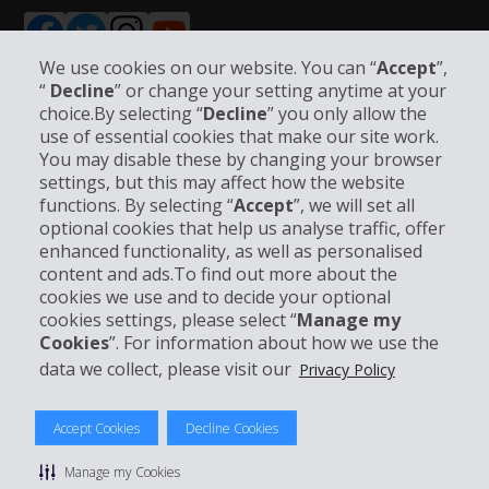
We use cookies on our website. You can “
Accept
”,
“
Decline
” or change your setting anytime at your
choice.By selecting “
Decline
” you only allow the
Bedrijfsinformatie
use of essential cookies that make our site work.
You may disable these by changing your browser
settings, but this may affect how the website
Bedrijf
functions. By selecting “
Accept
”, we will set all
optional cookies that help us analyse traffic, offer
Klantenservice
enhanced functionality, as well as personalised
content and ads.To find out more about the
cookies we use and to decide your optional
Boek bij Hertz
cookies settings, please select “
Manage my
Cookies
”. For information about how we use the
data we collect, please visit our
Privacy Policy
© 2026 The Hertz System, Inc.
Accept Cookies
Decline Cookies
Privacybeleid
|
Gebruiksvoorwaarden
|
Huurvoorwaarden
|
Sitemap
Manage my Cookies
Manage cookie preferences