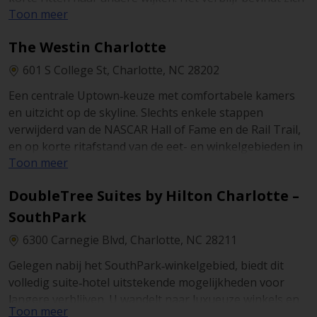
Toon meer
nabij light rail‑haltes en belangrijke
bezienswaardigheden, waardoor wandelen en rijden
The Westin Charlotte
perfect te combineren zijn.
601 S College St, Charlotte, NC 28202
Een centrale Uptown‑keuze met comfortabele kamers
en uitzicht op de skyline. Slechts enkele stappen
verwijderd van de NASCAR Hall of Fame en de Rail Trail,
en op korte ritafstand van de eet- en winkelgebieden in
Toon meer
South End of Plaza Midwood. Valetparking en
nabijgelegen parkeeropties maken het komen en gaan
DoubleTree Suites by Hilton Charlotte –
met een huurwagen in Charlotte moeiteloos.
SouthPark
6300 Carnegie Blvd, Charlotte, NC 28211
Gelegen nabij het SouthPark‑winkelgebied, biedt dit
volledig suite‑hotel uitstekende mogelijkheden voor
langere verblijven. U wandelt naar luxueuze winkels en
Toon meer
restaurants en rijdt vervolgens eenvoudig terug naar