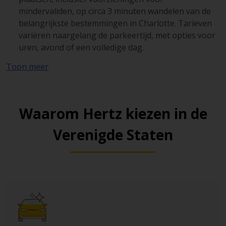
mindervaliden, op circa 3 minuten wandelen van de
belangrijkste bestemmingen in Charlotte. Tarieven
variëren naargelang de parkeertijd, met opties voor
uren, avond of een volledige dag.
One South Garage:
Biedt circa 459 plaatsen, inclusief
Toon meer
mindervalidenparkeerplaatsen en oplaadpunten
voor elektrische voertuigen. Slechts 5 minuten te
voet van de belangrijkste Uptown-locaties. Ideaal
Waarom Hertz kiezen in de
voor dagbezoeken of langere verblijven.
Verenigde Staten
Bank of America Center Garage:
Een ruime
overdekte garage met ongeveer 1.200
parkeerplaatsen. Ongeveer 6 minuten wandelen
naar het stadscentrum en uitermate geschikt als
centrale parkeeroptie nabij winkels, restaurants en
evenementen.