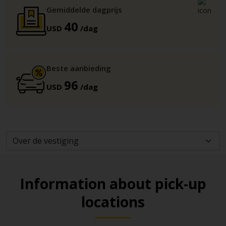
Gemiddelde dagprijs
40
USD
/dag
Beste aanbieding
96
USD
/dag
Information about pick-up
locations