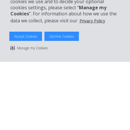
cookies we use and to decide your optional
Boek bij Hertz
cookies settings, please select “
Manage my
Cookies
”. For information about how we use the
data we collect, please visit our
Privacy Policy
© 2026 The Hertz System, Inc.
Accept Cookies
Decline Cookies
Privacybeleid
|
Gebruiksvoorwaarden
|
Huurvoorwaarden
|
Sitemap
Manage my Cookies
Manage cookie preferences