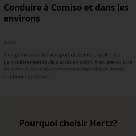
Conduire à Comiso et dans les
environs
Accès
A vingt minutes de l’aéroport de Comiso, la ville est
particulièrement facile d’accès en avion. Avec une voiture
de location, vous pourrez ensuite rejoindre le réseau
routier sicilien : rejoignez l’autoroute Super Strada
Continuer la lecture
SS115 en passant par la nationale SP4.
Vous ne trouverez que deux autoroutes payantes en
Sicile. Toutes les autres sont des voies rapides gratuites.
Conduite
Pourquoi choisir Hertz?
En ville, adoptez une conduite vigilante, notamment à
l’égard des autres conducteurs dont certains conduisant