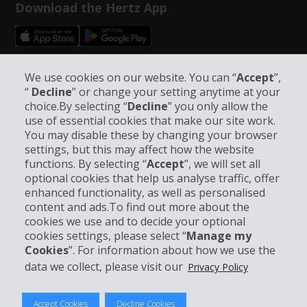
Download the Hertz App
Follow Us on Social Media
We use cookies on our website. You can “
Accept
”,
“
Decline
” or change your setting anytime at your
choice.By selecting “
Decline
” you only allow the
use of essential cookies that make our site work.
You may disable these by changing your browser
settings, but this may affect how the website
functions. By selecting “
Accept
”, we will set all
Company Information
optional cookies that help us analyse traffic, offer
enhanced functionality, as well as personalised
Business
content and ads.To find out more about the
cookies we use and to decide your optional
cookies settings, please select “
Manage my
Customer Support
Cookies
”. For information about how we use the
data we collect, please visit our
Privacy Policy
Accept Cookies
Decline Cookies