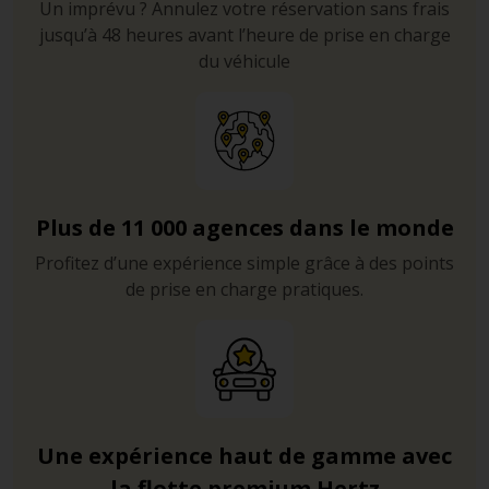
Un imprévu ? Annulez votre réservation sans frais
sont obligatoires même en plein jour.
jusqu’à 48 heures avant l’heure de prise en charge
Carburant
du véhicule
Les stations-service de Sicile n’acceptent pas
systématiquement la carte bancaire. Prévoyez de
l’argent liquide, au cas où.
Les plages
Plus de 11 000 agences dans le monde
Les fonds peu profonds de cette partie de la Sicile
Profitez d’une expérience simple grâce à des points
attirent ici les nageurs plutôt prudents et les familles
de prise en charge pratiques.
avec de jeunes enfants.
Donnalucata
– Entre Raguse et Modica, les deux
interminables plages de sable fin de Donnalucata sont
bien aménagées et attirent notamment les familles, car
on garde pied sur près de 100 mètres vers le large.
Une expérience haut de gamme avec
Scoglitti
– Plusieurs petites criques sauvages et peu
fréquentées vous attendent les bras ouverts le long de
la flotte premium Hertz