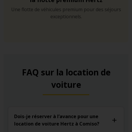
la côte de Scoglitti.
Une flotte de véhicules premium pour des séjours
exceptionnels.
Punta Secca
– Entre deux criques rocheuses qui ne
retirent rien à son charme, la plage de Punta Secca est
l’une des favorites de la région. On peut garer sa voiture
de location sur son parking ou dans les rues adjacentes,
mais prévoyez d’arriver de bonne heure en haute
saison.
FAQ sur la location de
voiture
Dois-je réserver à l’avance pour une
location de voiture Hertz à Comiso?