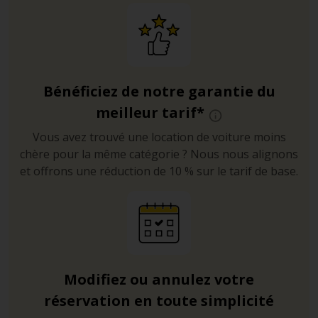
assez vite. Attendez-vous à une conduite rapide et
désordonnée.
En particulier, notez l’usage du klaxon qui sert autant à
annoncer un dépassement pas toujours très conforme
Bénéficiez de notre garantie du
qu’à signaler un danger.
meilleur tarif*
Certaines des ruelles de Comiso peuvent être très
Vous avez trouvé une location de voiture moins
étroites et peu propices aux marches arrière. La location
chère pour la même catégorie ? Nous nous alignons
d’un GPS vous sera utile pour éviter ce type de contre-
et offrons une réduction de 10 % sur le tarif de base.
temps.
Sur les petites routes, vous avez plus de change de
rencontrer un troupeau de moutons qu’un
embouteillage.
Profitez du paysage, et ralentissez à l’approche de ces
Modifiez ou annulez votre
virages de montagnes parfois traitres.
réservation en toute simplicité
Selon le code de la route italien, les feux de croisement