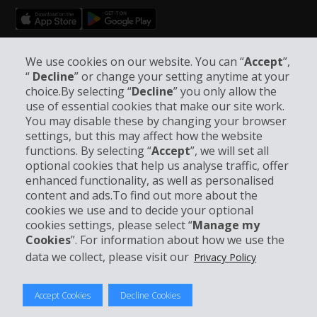
Follow Us on Social Media
We use cookies on our website. You can “
Accept
”,
“
Decline
” or change your setting anytime at your
choice.By selecting “
Decline
” you only allow the
use of essential cookies that make our site work.
You may disable these by changing your browser
settings, but this may affect how the website
functions. By selecting “
Accept
”, we will set all
Company Information
optional cookies that help us analyse traffic, offer
enhanced functionality, as well as personalised
Business
content and ads.To find out more about the
cookies we use and to decide your optional
cookies settings, please select “
Manage my
Customer Support
Cookies
”. For information about how we use the
data we collect, please visit our
Privacy Policy
Accept Cookies
Decline Cookies
© 2026 The Hertz System, Inc.
Privacy Policy
|
Terms Of Use
|
Rental Terms
|
Site Map