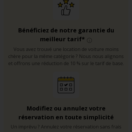
sinueuses qui mènent aux calanques et aux plages.
Il n’existe qu’une seule route principale entre Ciutadella
à l’ouest, et Mahon à l’ouest. En pleine saison, elle peut
Bénéficiez de notre garantie du
bouchonner un peu mais en règle générale et sauf
accident ou travaux, elle est relativement fluide, et il est
meilleur tarif*
quasiment impossible de se perdre.
Vous avez trouvé une location de voiture moins
chère pour la même catégorie ? Nous nous alignons
Stationnement
et offrons une réduction de 10 % sur le tarif de base.
Ciutadella propose deux parkings. Si celui du centre
historique est plein, vous pourrez facilement laisser
votre véhicule de location dans le parking de la rue
Camille de sa Farolla.
A Mahon, on trouve de nombreuses places de
Modifiez ou annulez votre
stationnement payant en voirie et dans les parkings. Si
vous restez quelques semaines, envisagez d’acheter un
réservation en toute simplicité
abonnement saisonnier associé au numéro
Un imprévu ? Annulez votre réservation sans frais
d’immatriculation de votre voiture de location.