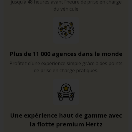
jusqu’à 48 heures avant l’heure de prise en charge
du véhicule
Les stations balnéaires les plus connues de Minorque
Si vous aimez les plages, les restaurants et les activités
touristiques, louez une voiture et rejoignez l’une des
calas : Cala Blanca, Cala Morell, Cala en Bosc, Cala en
Porter sont presque exclusivement axées sur le
tourisme.
Plus de 11 000 agences dans le monde
Profitez d’une expérience simple grâce à des points
de prise en charge pratiques.
Une expérience haut de gamme avec
la flotte premium Hertz