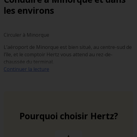
les environs
Circuler à Minorque
L’aéroport de Minorque est bien situé, au centre-sud de
l’île, et le comptoir Hertz vous attend au rez-de-
chaussée du terminal.
Continuer la lecture
Une petite heure suffit à traverser l’île de Minorque,
c’est pourquoi la voiture de location est le moyen de
transport le plus pratique pour votre séjour.
C’est aussi le plus agréable, puisqu’il vous permettra de
découvrir les jolies routes de montagnes et d’apprécier
Pourquoi choisir Hertz?
à votre rythme les superbes paysages du littoral
minorquin.
Restez toutefois vigilant sur les petites routes