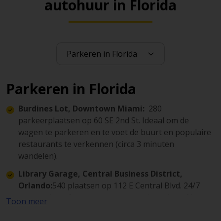
autohuur in Florida
Parkeren in Florida
Burdines Lot, Downtown Miami:
280
parkeerplaatsen op 60 SE 2nd St. Ideaal om de
wagen te parkeren en te voet de buurt en populaire
restaurants te verkennen (circa 3 minuten
wandelen).
Library Garage, Central Business District,
Orlando:
540 plaatsen op 112 E Central Blvd. 24/7
geopend, perfect voor vroegere ochtenden of late
Toon meer
diners, op slechts 6 minuten lopen van nabijgelegen