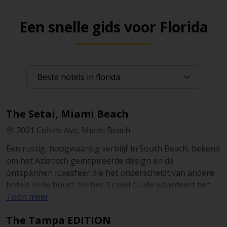
bestemmingen – ideaal voor wie een auto huren
Florida plant en de omgeving volledig wil ontdekken.
Een snelle gids voor Florida
Park Tower Garage, Downtown Tampa:
Ruime
parkeergelegenheid met ±3.500 plaatsen op Tampa
Street, naast Lykes Gaslight Park. Inclusief
laadpunten voor elektrische voertuigen en open
24/7.
The Setai, Miami Beach
2001 Collins Ave, Miami Beach
Een rustig, hoogwaardig verblijf in South Beach, bekend
om het Aziatisch geïnspireerde design en de
ontspannen luxesfeer die het onderscheidt van andere
hotels in de buurt. Forbes Travel Guide waardeert het
Toon meer
met vijf sterren en de accommodatie wordt vaak
geprezen om zijn verfijnde service en resortgevoel,
The Tampa EDITION
direct aan het strand.