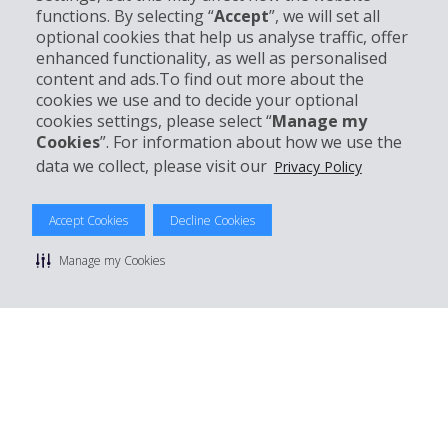
Bedrijf
functions. By selecting “
Accept
”, we will set all
optional cookies that help us analyse traffic, offer
Klantenservice
enhanced functionality, as well as personalised
content and ads.To find out more about the
cookies we use and to decide your optional
Boek bij Hertz
cookies settings, please select “
Manage my
Cookies
”. For information about how we use the
data we collect, please visit our
Privacy Policy
© 2026 The Hertz System, Inc.
Accept Cookies
Decline Cookies
Privacybeleid
|
Gebruiksvoorwaarden
|
Huurvoorwaarden
|
Sitemap
Manage my Cookies
Manage cookie preferences