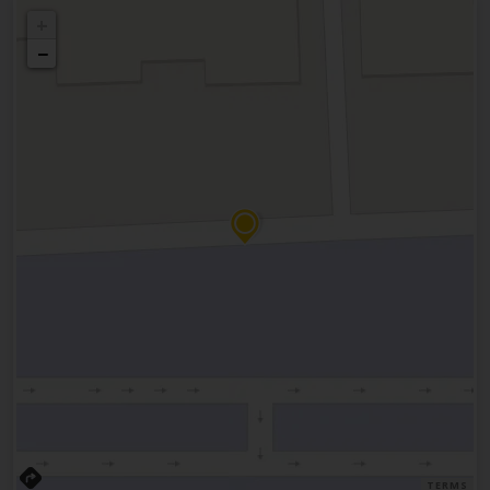
+
−
TERMS