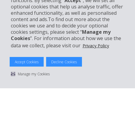
functions. By selecting “
Accept
”, we will set all
optional cookies that help us analyse traffic, offer
Klantenservice
enhanced functionality, as well as personalised
content and ads.To find out more about the
cookies we use and to decide your optional
Boek bij Hertz
cookies settings, please select “
Manage my
Cookies
”. For information about how we use the
data we collect, please visit our
Privacy Policy
© 2026 The Hertz System, Inc.
Accept Cookies
Decline Cookies
Privacybeleid
|
Gebruiksvoorwaarden
|
Huurvoorwaarden
|
Sitemap
Manage my Cookies
Manage cookie preferences