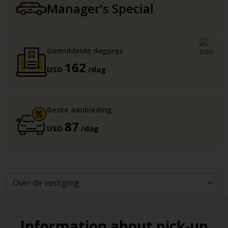
Manager's Special
Gemiddelde dagprijs
162
USD
/dag
Beste aanbieding
87
USD
/dag
Information about pick-up